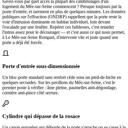
Savez-vous par quel accès la plupart des cambriolages d'un
logement du Mée-sur-Seine commencent ? Presque toujours par la
porte d'entrée, et rarement en plus de quelques minutes. Les données
publiques sur l'effraction (ONDRP) rappellent que la porte reste la
voie d'intrusion dominante en habitat individuel, loin devant
l'escalade par une fenêtre. Repérer ces faiblesses, c'est retarder
l'intrus assez pour le décourager — et c'est aussi ce qui nous permet,
à Le Mée-sur-Seine Rempart, d'intervenir vite et juste quand une
porte a déjà été forcée.
Porte d'entrée sous-dimensionnée
Un bloc-porte standard sans renfort cède sous un pied-de-biche en
quelques secondes. Sur les pavillons du Mée-sur-Seine, c'est le
premier poste à vérifier : âme pleine, paumelles anti-dégondage,
cornière anti-pince côté serrure.
Cylindre qui dépasse de la rosace
Un canon européen qui déborde de la porte s'arrache ou se casse à la