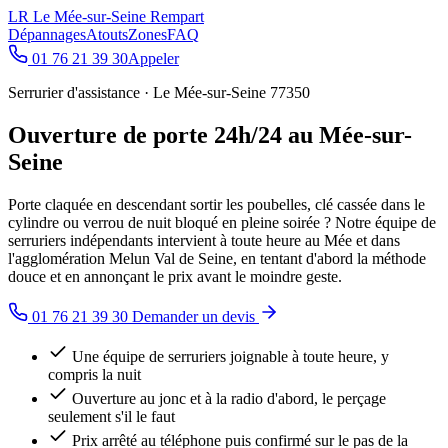
LR
Le Mée-sur-Seine Rempart
Dépannages
Atouts
Zones
FAQ
01 76 21 39 30
Appeler
Serrurier d'assistance · Le Mée-sur-Seine 77350
Ouverture de porte 24h/24 au Mée-sur-
Seine
Porte claquée en descendant sortir les poubelles, clé cassée dans le
cylindre ou verrou de nuit bloqué en pleine soirée ? Notre équipe de
serruriers indépendants intervient à toute heure au Mée et dans
l'agglomération Melun Val de Seine, en tentant d'abord la méthode
douce et en annonçant le prix avant le moindre geste.
01 76 21 39 30
Demander un devis
Une équipe de serruriers joignable à toute heure, y
compris la nuit
Ouverture au jonc et à la radio d'abord, le perçage
seulement s'il le faut
Prix arrêté au téléphone puis confirmé sur le pas de la